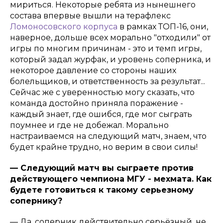
мириться. Некоторые ребята из нынешнего
состава впервые вышли на терафлекс
Ломоносовского корпуса
в рамках ТОП-16, они,
наверное, дольше всех морально "отходили" от
игры по многим причинам - это и темп игры,
который задал журфак, и уровень соперника, и
некоторое давление со стороны наших
болельщиков, и ответственность за результат...
Сейчас же с уверенностью могу сказать, что
команда достойно приняла поражение -
каждый знает, где ошибся, где мог сыграть
поумнее и где не добежал. Морально
настраиваемся на следующий матч, знаем, что
будет крайне трудно, но верим в свои силы!
— Следующий матч вы сыграете против
действующего чемпиона МГУ - мехмата. Как
будете готовиться к такому серьезному
сопернику?
— Да, соперник действительно серьёзный, не