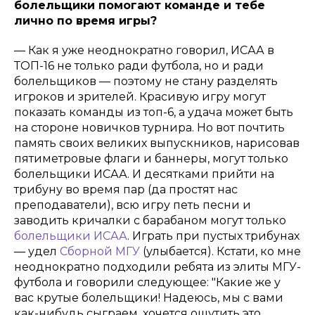
болельщики помогают команде и тебе
лично по время игры?
— Как я уже неоднократно говорил, ИСАА в
ТОП-16 не только ради футбола, но и ради
болельщиков — поэтому не стану разделять
игроков и зрителей. Красивую игру могут
показать команды из топ-6, а удача может быть
на стороне новичков турнира. Но вот почтить
память своих великих выпускников, нарисовав
пятиметровые флаги и баннеры, могут только
болельщики ИСАА. И десятками прийти на
трибуну во время пар (да простят нас
преподаватели), всю игру петь песни и
заводить кричалки с барабаном могут только
болельщики ИСАА
. Играть при пустых трибунах
— удел
Cборной МГУ
(улыбается). Кстати, ко мне
неоднократно подходили ребята из элиты МГУ-
футбола и говорили следующее: "Какие же у
вас крутые болельщики! Надеюсь, мы с вами
как-нибудь сыграем, хочется ощутить это