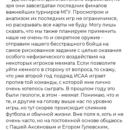
зря они завсегдатаи последних финалов
важнейших турниров МГУ. Просмотром и
анализом их последних игр не ограничимся,
но раскрывать все карты не буду. Могу лишь
сказать, что мы также планируем применить
наше не очень-то и секретное оружие -
отправим нашего бесстрашного бойца на
самое рискованное задание с целью оказания
особого нефизического воздействия на
некоторых игроков мехмата. Если позволите
уйти немного в сторону от вопроса, то скажу,
что уже второй год подряд ИСАА играет
против той команды, с которой мне лично
очень хотелось сыграть. В прошлом году это
были геологи, в этом - мехмат. Понимаю, что и
те, и другие на голову выше нас по уровню
игры, но тут скорее происходит слияние
футбола и обычной жизни. Вне поля я, хоть и не
очень часто, но на постоянной основе общаюсь
с Пашей Аксёновым и Егором Гулевским,