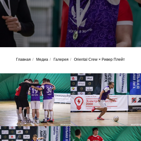
Главная
/
Медиа
/
Галерея
/
Oriental Crew × Ривер Плейт