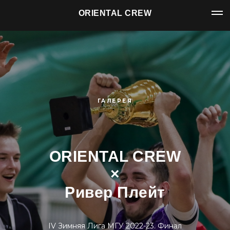
ORIENTAL CREW
ГАЛЕРЕЯ
ORIENTAL CREW
×
Ривер Плейт
IV Зимняя Лига МГУ 2022-23. Финал